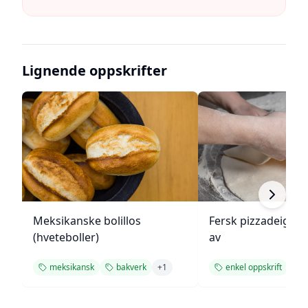
Lignende oppskrifter
Meksikanske bolillos
Fersk pizzadeig fr
(hveteboller)
av
meksikansk
bakverk
+
1
enkel oppskrift