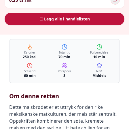
0.25 ts
salt
Legg alle i handlelisten
Kalorier
Total tid
Forberedelse
250 kcal
70 min
10 min
Steketid
Porsjoner
Nivå
60 min
8
Middels
Om denne retten
Dette maisbrødet er et uttrykk for den rike
meksikanske matkulturen, der mais står sentralt.
Oppskriften kombinerer den søte, kremete
maisen med den syrlige, litt hete chilien for en