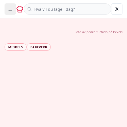
Søk i oppskrifter
Togg
Foto av
pedro furtado
på
Pexels
MIDDELS
BAKEVERK