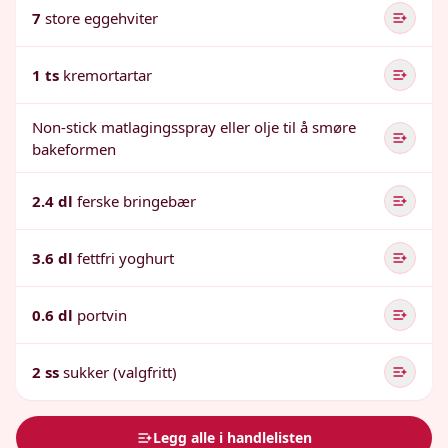
7
store eggehviter
1 ts
kremortartar
Non-stick matlagingsspray eller olje til å smøre
bakeformen
2.4 dl
ferske bringebær
3.6 dl
fettfri yoghurt
0.6 dl
portvin
2 ss
sukker (valgfritt)
Legg alle i handlelisten