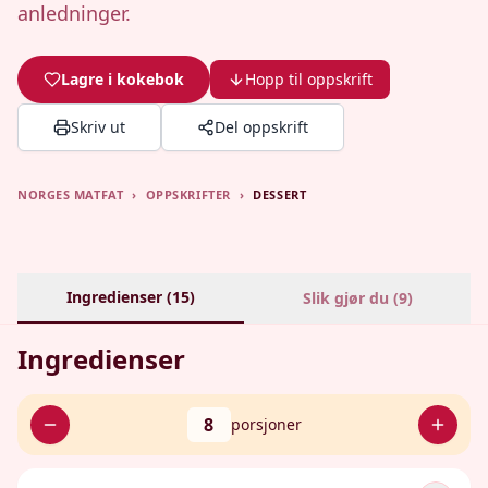
anledninger.
Lagre i kokebok
Hopp til oppskrift
Skriv ut
Del oppskrift
NORGES MATFAT
›
OPPSKRIFTER
›
DESSERT
Ingredienser (
15
)
Slik gjør du (
9
)
Ingredienser
8
porsjoner