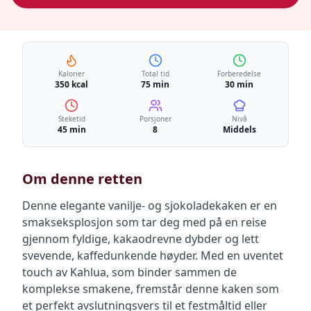
Kalorier
Total tid
Forberedelse
350 kcal
75 min
30 min
Steketid
Porsjoner
Nivå
45 min
8
Middels
Om denne retten
Denne elegante vanilje- og sjokoladekaken er en
smakseksplosjon som tar deg med på en reise
gjennom fyldige, kakaodrevne dybder og lett
svevende, kaffedunkende høyder. Med en uventet
touch av Kahlua, som binder sammen de
komplekse smakene, fremstår denne kaken som
et perfekt avslutningsvers til et festmåltid eller