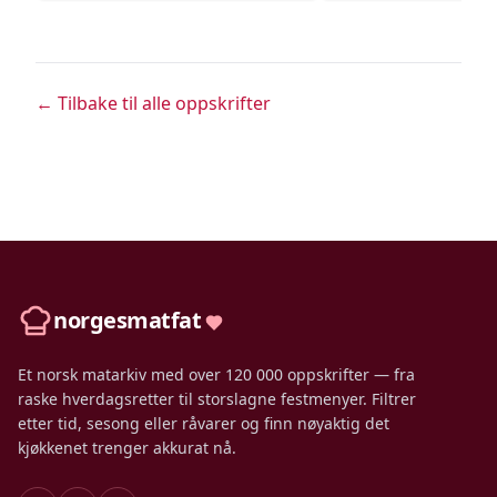
← Tilbake til alle oppskrifter
norgesmatfat
Et norsk matarkiv med over 120 000 oppskrifter — fra
raske hverdagsretter til storslagne festmenyer. Filtrer
etter tid, sesong eller råvarer og finn nøyaktig det
kjøkkenet trenger akkurat nå.