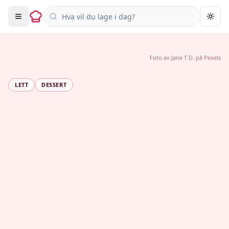
Søk i oppskrifter
Togg
Foto av
Jane T D.
på
Pexels
LETT
DESSERT