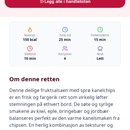
Legg alle i handlelisten
Kalorier
Total tid
Forberedelse
150 kcal
25 min
15 min
Steketid
Porsjoner
Nivå
10 min
4
Lett
Om denne retten
Denne deilige fruktsalsaen med sprø kanelchips
er en frisk og fargerik rett som virkelig løfter
stemningen på ethvert bord. De søte og syrlige
smakene av kiwi, eple, bringebær og jordbær
balanseres perfekt av den varme kanelsmaken fra
chipsen. En herlig kombinasjon av teksturer og