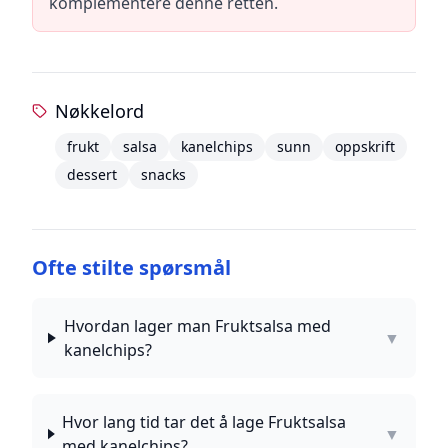
komplementere denne retten.
Nøkkelord
frukt
salsa
kanelchips
sunn
oppskrift
dessert
snacks
Ofte stilte spørsmål
Hvordan lager man Fruktsalsa med
▼
kanelchips?
Hvor lang tid tar det å lage Fruktsalsa
▼
med kanelchips?