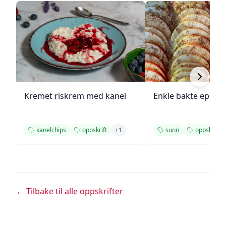
Kremet riskrem med kanel
Enkle bakte epler
kanelchips
oppskrift
+
1
sunn
oppskrift
← Tilbake til alle oppskrifter