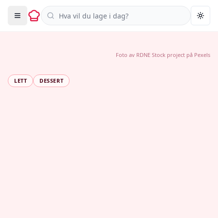
Søk i oppskrifter
Togg
Foto av
RDNE Stock project
på
Pexels
LETT
DESSERT