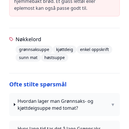
hjemmebakt brød. Et glass lettøl eller
eplemost kan også passe godt til.
Nøkkelord
grønnsaksuppe
kjøttdeig
enkel oppskrift
sunn mat
høstsuppe
Ofte stilte spørsmål
Hvordan lager man Grønnsaks- og
▼
kjøttdeigsuppe med tomat?
Hvor lang tid tar det å lage Grønnsaks-