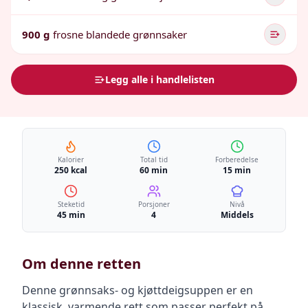
900 g
frosne blandede grønnsaker
Legg alle i handlelisten
Kalorier
Total tid
Forberedelse
250 kcal
60 min
15 min
Steketid
Porsjoner
Nivå
45 min
4
Middels
Om denne retten
Denne grønnsaks- og kjøttdeigsuppen er en
klassisk, varmende rett som passer perfekt på