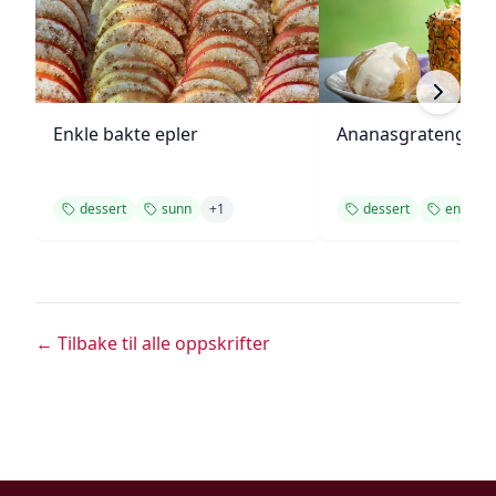
Enkle bakte epler
Ananasgrateng
dessert
sunn
+
1
dessert
enkel
← Tilbake til alle oppskrifter