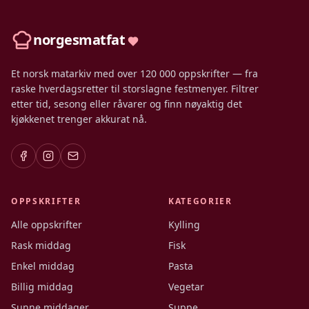
norgesmatfat
Et norsk matarkiv med over 120 000 oppskrifter — fra
raske hverdagsretter til storslagne festmenyer. Filtrer
etter tid, sesong eller råvarer og finn nøyaktig det
kjøkkenet trenger akkurat nå.
OPPSKRIFTER
KATEGORIER
Alle oppskrifter
Kylling
Rask middag
Fisk
Enkel middag
Pasta
Billig middag
Vegetar
Sunne middager
Suppe