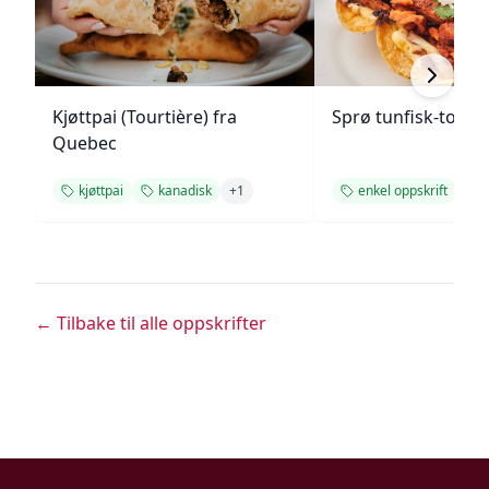
Kjøttpai (Tourtière) fra
Sprø tunfisk-tosta
Quebec
kjøttpai
kanadisk
+
1
enkel oppskrift
← Tilbake til alle oppskrifter