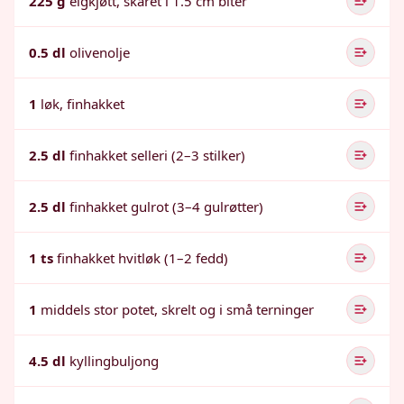
225 g
elgkjøtt, skåret i 1.5 cm biter
0.5 dl
olivenolje
1
løk, finhakket
2.5 dl
finhakket selleri (2–3 stilker)
2.5 dl
finhakket gulrot (3–4 gulrøtter)
1 ts
finhakket hvitløk (1–2 fedd)
1
middels stor potet, skrelt og i små terninger
4.5 dl
kyllingbuljong