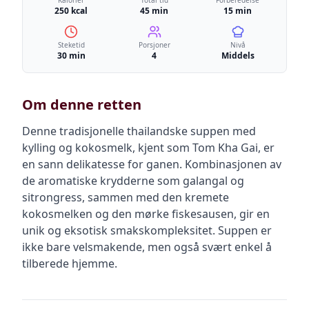
Kalorier
Total tid
Forberedelse
250 kcal
45 min
15 min
Steketid
Porsjoner
Nivå
30 min
4
Middels
Om denne retten
Denne tradisjonelle thailandske suppen med
kylling og kokosmelk, kjent som Tom Kha Gai, er
en sann delikatesse for ganen. Kombinasjonen av
de aromatiske krydderne som galangal og
sitrongress, sammen med den kremete
kokosmelken og den mørke fiskesausen, gir en
unik og eksotisk smakskompleksitet. Suppen er
ikke bare velsmakende, men også svært enkel å
tilberede hjemme.