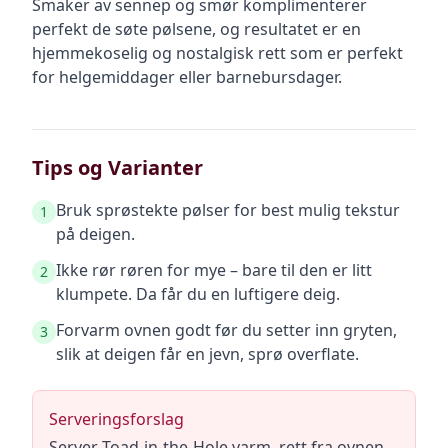
Smaker av sennep og smør komplimenterer
perfekt de søte pølsene, og resultatet er en
hjemmekoselig og nostalgisk rett som er perfekt
for helgemiddager eller barnebursdager.
Tips og Varianter
Bruk sprøstekte pølser for best mulig tekstur
1
på deigen.
Ikke rør røren for mye – bare til den er litt
2
klumpete. Da får du en luftigere deig.
Forvarm ovnen godt før du setter inn gryten,
3
slik at deigen får en jevn, sprø overflate.
Serveringsforslag
Server Toad-in-the-Hole varm, rett fra ovnen,