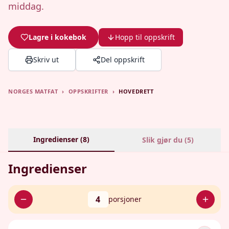
middag.
Lagre i kokebok
Hopp til oppskrift
Skriv ut
Del oppskrift
NORGES MATFAT
›
OPPSKRIFTER
›
HOVEDRETT
Ingredienser (
8
)
Slik gjør du (
5
)
Ingredienser
4
porsjoner