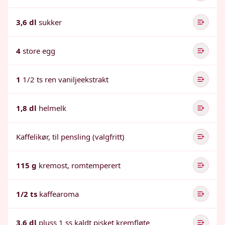
3,6 dl
sukker
4
store egg
1
1/2 ts ren vaniljeekstrakt
1,8 dl
helmelk
Kaffelikør, til pensling (valgfritt)
115 g
kremost, romtemperert
1/2 ts
kaffearoma
3,6 dl
pluss 1 ss kaldt pisket kremfløte