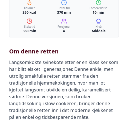
Kalorier
Total tid
Forberedelse
350 kcal
370 min
10 min
Steketid
Porsjoner
Nivå
360 min
4
Middels
Om denne retten
Langsomkokte svinekoteletter er en klassiker som
har blitt elsket i generasjoner. Denne enkle, men
utrolig smakfulle retten stammer fra den
tradisjonelle hjemmekokingen, hvor man lot
kjøttet langsomt utvikle en deilig, karamellisert
sødme. Denne versjonen, som bruker
langtidskoking i slow cookeren, bringer denne
tradisjonelle retten inn i det moderne kjøkkenet
på en enkel og tidsbesparende måte.