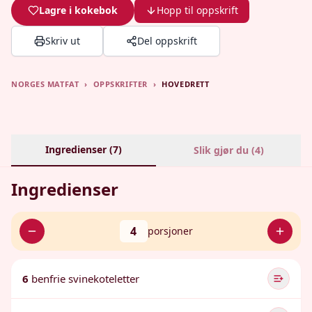
Lagre i kokebok
Hopp til oppskrift
Skriv ut
Del oppskrift
NORGES MATFAT
›
OPPSKRIFTER
›
HOVEDRETT
Ingredienser (
7
)
Slik gjør du (
4
)
Ingredienser
4
porsjoner
6
benfrie svinekoteletter