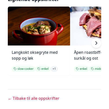
Langkokt oksegryte med
Åpen roastbiff-sa
sopp og løk
surkål og ost
slow cooker
enkel
+
1
enkel
middag
← Tilbake til alle oppskrifter