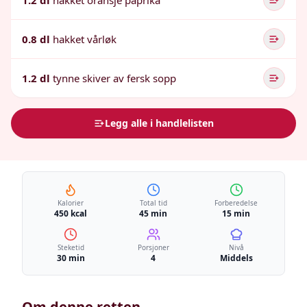
1.2 dl
hakket oransje paprika
0.8 dl
hakket vårløk
1.2 dl
tynne skiver av fersk sopp
Legg alle i handlelisten
Kalorier
Total tid
Forberedelse
450 kcal
45 min
15 min
Steketid
Porsjoner
Nivå
30 min
4
Middels
Om denne retten