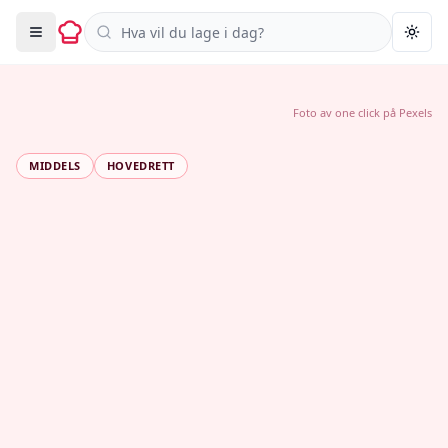
Søk i oppskrifter
Togg
Foto av
one click
på
Pexels
MIDDELS
HOVEDRETT