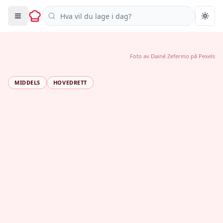
Søk i oppskrifter
Togg
Foto av
Dainé Zeferino
på
Pexels
MIDDELS
HOVEDRETT