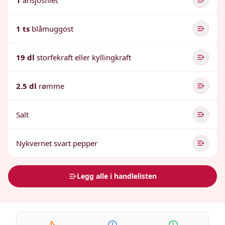
1
ansjosfilet
1 ts
blåmuggost
19 dl
storfekraft eller kyllingkraft
2.5 dl
rømme
Salt
Nykvernet svart pepper
Legg alle i handlelisten