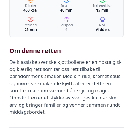
Kalorier
Total tid
Forberedelse
450 kcal
40 min
15 min
Steketid
Porsjoner
Nivå
25 min
4
Middels
Om denne retten
De klassiske svenske kjøttbollene er en nostalgisk
og kjærlig rett som tar oss rett tilbake til
barndommens smaker. Med sin rike, kremet saus
og møre, velsmakende kjøttballer er dette en
komfortmat som varmer både sjel og mage.
Oppskriften er et stykke av Sveriges kulinariske
arv, og bringer familier og venner sammen rundt
middagsbordet.