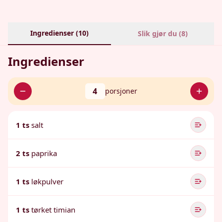
Ingredienser (
10
)
Slik gjør du (
8
)
Ingredienser
4
porsjoner
1 ts
salt
2 ts
paprika
1 ts
løkpulver
1 ts
tørket timian