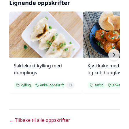
Lignende oppskrifter
Saktekokt kylling med
Kjøttkake med bru
dumplings
og ketchupglasur
kylling
enkel oppskrift
+
1
saftig
enkel opps
← Tilbake til alle oppskrifter