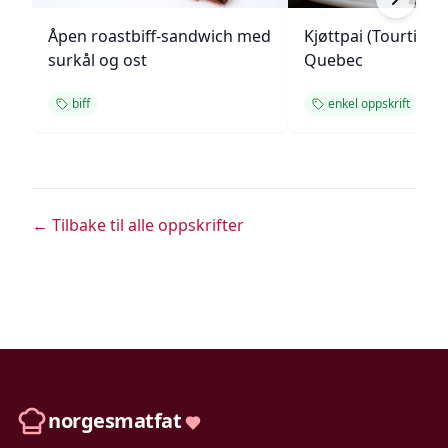
Åpen roastbiff-sandwich med
Kjøttpai (Tourtière)
surkål og ost
Quebec
biff
enkel oppskrift
← Tilbake til alle oppskrifter
norgesmatfat