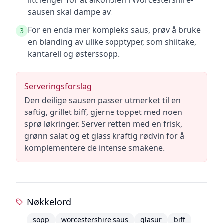
litt lenger for at alkoholen i Worcestershire-
sausen skal dampe av.
For en enda mer kompleks saus, prøv å bruke
3
en blanding av ulike sopptyper, som shiitake,
kantarell og østerssopp.
Serveringsforslag
Den deilige sausen passer utmerket til en
saftig, grillet biff, gjerne toppet med noen
sprø løkringer. Server retten med en frisk,
grønn salat og et glass kraftig rødvin for å
komplementere de intense smakene.
Nøkkelord
sopp
worcestershire saus
glasur
biff