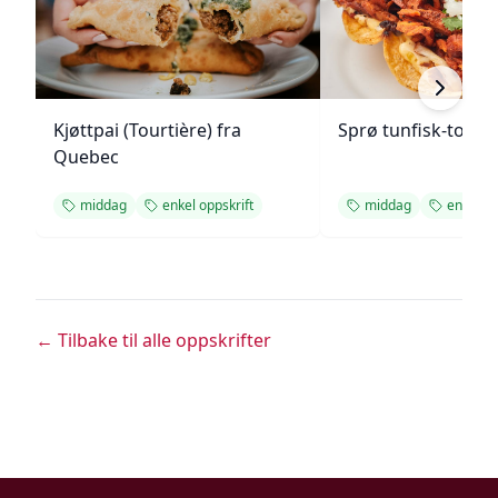
Kjøttpai (Tourtière) fra
Sprø tunfisk-tosta
Quebec
middag
enkel oppskrift
middag
enkel op
← Tilbake til alle oppskrifter