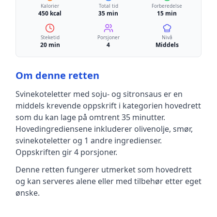
Kalorier
Total tid
Forberedelse
450 kcal
35 min
15 min
Steketid
Porsjoner
Nivå
20 min
4
Middels
Om denne retten
Svinekoteletter med soju- og sitronsaus
er en
middels krevende
oppskrift
i kategorien hovedrett
som du kan lage på omtrent 35 minutter
.
Hovedingrediensene inkluderer
olivenolje, smør,
svinekoteletter
og 1 andre ingredienser
.
Oppskriften gir
4
porsjoner.
Denne retten fungerer utmerket som hovedrett
og kan serveres alene eller med tilbehør etter eget
ønske.