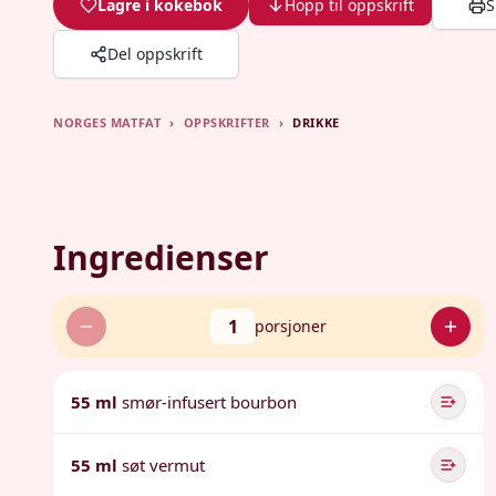
Lagre i kokebok
Hopp til oppskrift
S
Del oppskrift
NORGES MATFAT
›
OPPSKRIFTER
›
DRIKKE
Ingredienser
1
porsjoner
55 ml
smør-infusert bourbon
55 ml
søt vermut