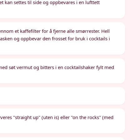
an settes til side og oppbevares i en lufttett
om et kaffefilter for å fjerne alle smørrester. Hell
asken og oppbevar den frosset for bruk i cocktails i
ed søt vermut og bitters i en cocktailshaker fylt med
rveres "straight up" (uten is) eller "on the rocks" (med