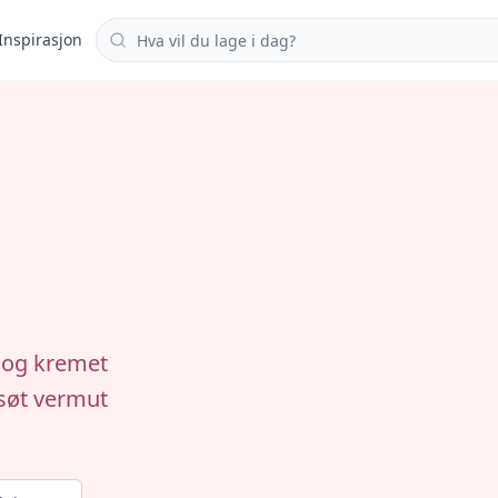
Søk i oppskrifter
Inspirasjon
k og kremet
søt vermut
.