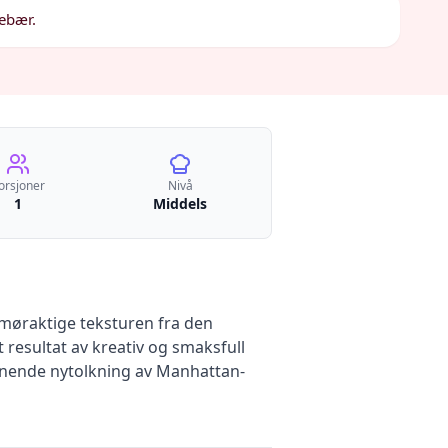
sebær.
orsjoner
Nivå
1
Middels
smøraktige teksturen fra den
esultat av kreativ og smaksfull
ennende nytolkning av Manhattan-