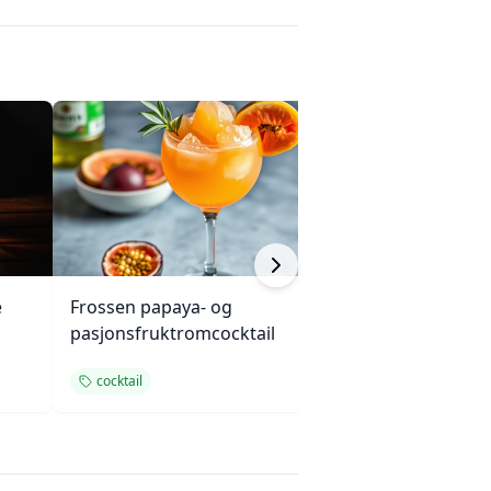
e
Frossen papaya- og
Rosé i juni Fizz
pasjonsfruktromcocktail
cocktail
cocktail