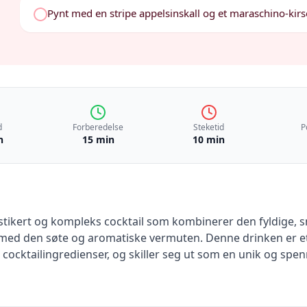
Pynt med en stripe appelsinskall og et maraschino-kir
d
Forberedelse
Steketid
P
n
15 min
10 min
stikert og kompleks cocktail som kombinerer den fyldige, 
d den søte og aromatiske vermuten. Denne drinken er et r
 cocktailingredienser, og skiller seg ut som en unik og sp