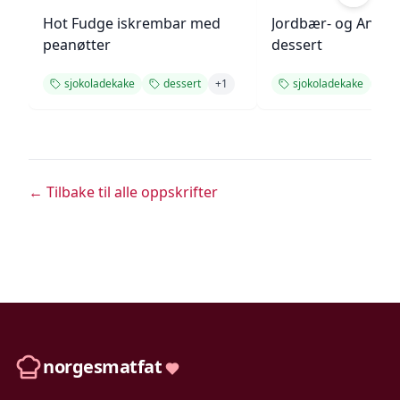
Hot Fudge iskrembar med
Jordbær- og Angel
peanøtter
dessert
sjokoladekake
dessert
+
1
sjokoladekake
d
← Tilbake til alle oppskrifter
norgesmatfat