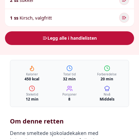
2 ss
sukker
1 ss
Kirsch, valgfritt
Legg alle i handlelisten
Kalorier
Total tid
Forberedelse
450 kcal
32 min
20 min
Steketid
Porsjoner
Nivå
12 min
8
Middels
Om denne retten
Denne smeltede sjokoladekaken med