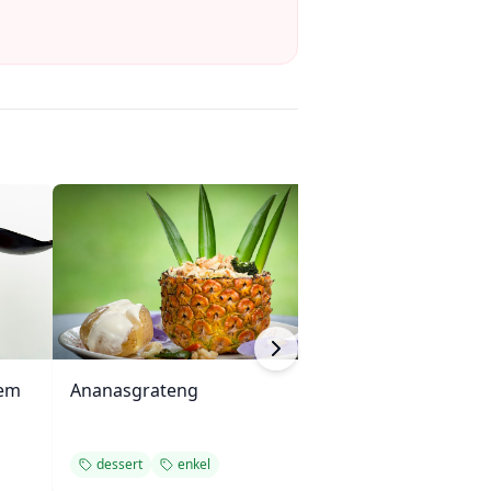
fem
Ananasgrateng
Kremet peanøtt
dessert
enkel
dessert
enkel