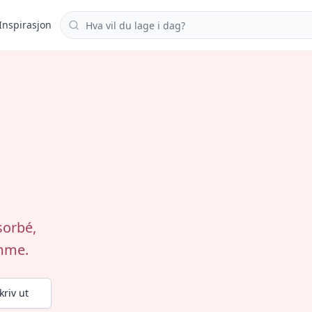
Søk i oppskrifter
Inspirasjon
sorbé,
emme.
kriv ut