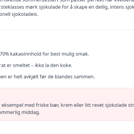
rsteklasses mørk sjokolade for å skape en deilig, intens sj
jonell sjokoladeis.
70% kakaoinnhold for best mulig smak.
at er smeltet – ikke la den koke.
upen er helt avkjølt før de blandes sammen.
 eksempel med friske bær, krem eller litt revet sjokolade 
sommerlig middag.