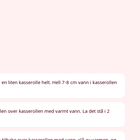
n liten kasserolle helt. Hell 7-8 cm vann i kasserollen
len over kasserollen med varmt vann. La det stå i 2
en tilbake over kasserollen med vann, slå av varmen, og