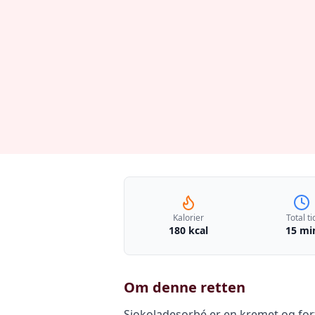
Kalorier
Total ti
180 kcal
15 mi
Om denne retten
Sjokoladesorbé er en kremet og fo