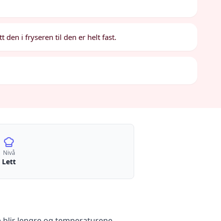
t den i fryseren til den er helt fast.
Nivå
Lett
 blir lengre og temperaturene