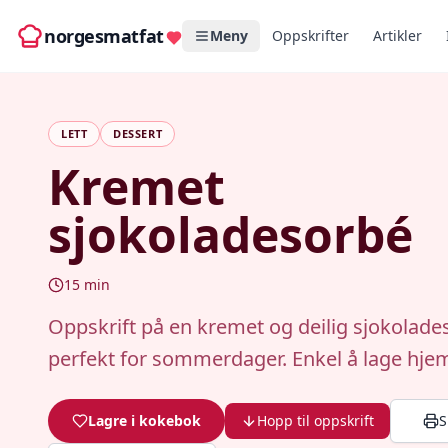
norgesmatfat
Meny
Oppskrifter
Artikler
LETT
DESSERT
Kremet
sjokoladesorbé
15
min
Oppskrift på en kremet og deilig sjokolade
perfekt for sommerdager. Enkel å lage hj
Lagre i kokebok
Hopp til oppskrift
S