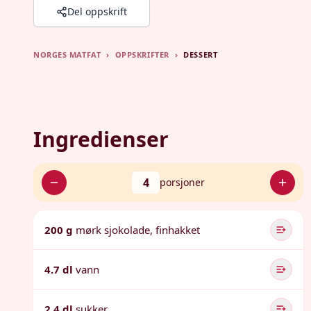
Del oppskrift
NORGES MATFAT
›
OPPSKRIFTER
›
DESSERT
Ingredienser
4
porsjoner
200 g
mørk sjokolade, finhakket
4.7 dl
vann
2.4 dl
sukker