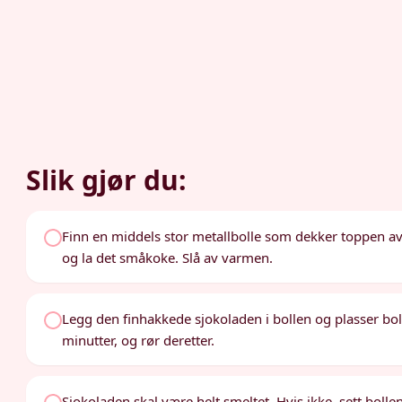
Slik gjør du:
Finn en middels stor metallbolle som dekker toppen av e
og la det småkoke. Slå av varmen.
Legg den finhakkede sjokoladen i bollen og plasser bol
minutter, og rør deretter.
Sjokoladen skal være helt smeltet. Hvis ikke, sett boll