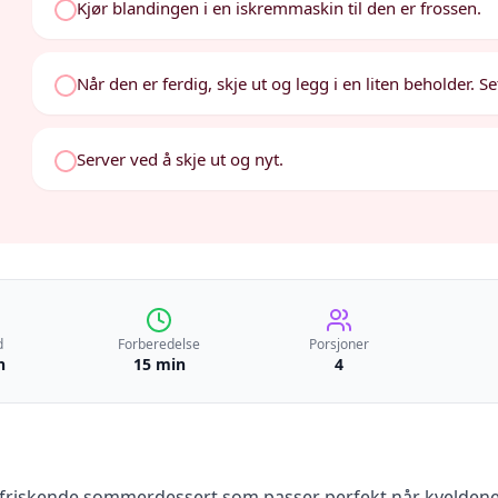
Kjør blandingen i en iskremmaskin til den er frossen.
Når den er ferdig, skje ut og legg i en liten beholder. Set
Server ved å skje ut og nyt.
d
Forberedelse
Porsjoner
n
15 min
4
rfriskende sommerdessert som passer perfekt når kveldene