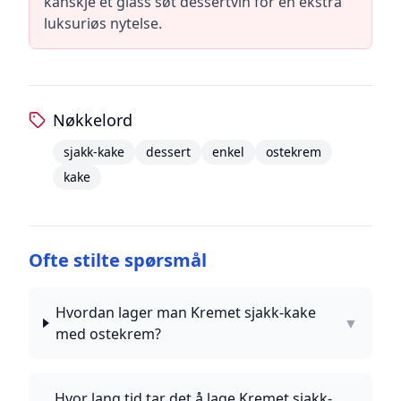
kanskje et glass søt dessertvin for en ekstra
luksuriøs nytelse.
Nøkkelord
sjakk-kake
dessert
enkel
ostekrem
kake
Ofte stilte spørsmål
Hvordan lager man Kremet sjakk-kake
▼
med ostekrem?
Hvor lang tid tar det å lage Kremet sjakk-