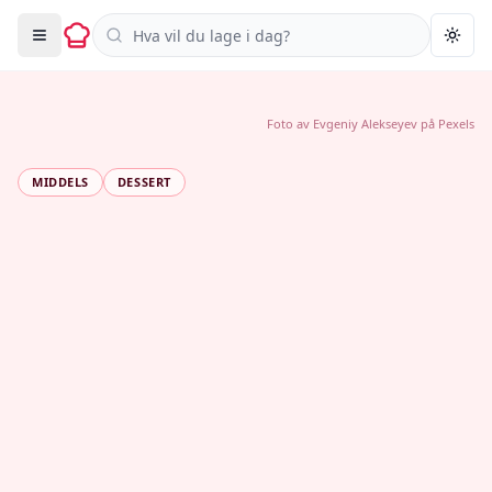
Søk i oppskrifter
Togg
Foto av
Evgeniy Alekseyev
på
Pexels
MIDDELS
DESSERT