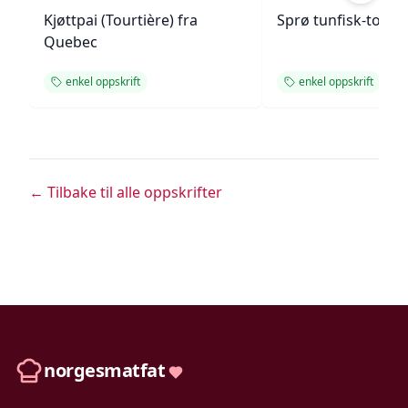
Kjøttpai (Tourtière) fra
Sprø tunfisk-tosta
Quebec
enkel oppskrift
enkel oppskrift
← Tilbake til alle oppskrifter
norgesmatfat