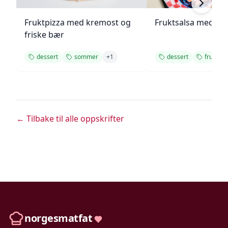
Fruktpizza med kremost og
Fruktsalsa med ka
friske bær
dessert
sommer
+
1
dessert
frukt
← Tilbake til alle oppskrifter
norgesmatfat