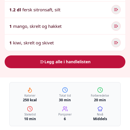
1.2 dl
fersk sitronsaft, silt
1
mango, skrelt og hakket
1
kiwi, skrelt og skivet
Legg alle i handlelisten
Kalorier
Total tid
Forberedelse
250 kcal
30 min
20 min
Steketid
Porsjoner
Nivå
10 min
6
Middels