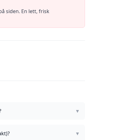
 siden. En lett, frisk
?
▼
akt)?
▼