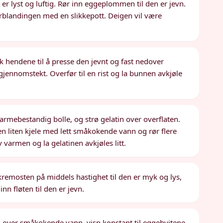
 er lyst og luftig. Rør inn eggeplommen til den er jevn.
ørblandingen med en slikkepott. Deigen vil være
 hendene til å presse den jevnt og fast nedover
 gjennomstekt. Overfør til en rist og la bunnen avkjøle
varmebestandig bolle, og strø gelatin over overflaten.
 en liten kjele med lett småkokende vann og rør flere
v varmen og la gelatinen avkjøles litt.
k kremosten på middels hastighet til den er myk og lys,
nn fløten til den er jevn.
rm over småkokende vann, visp konstant til eggehvitene