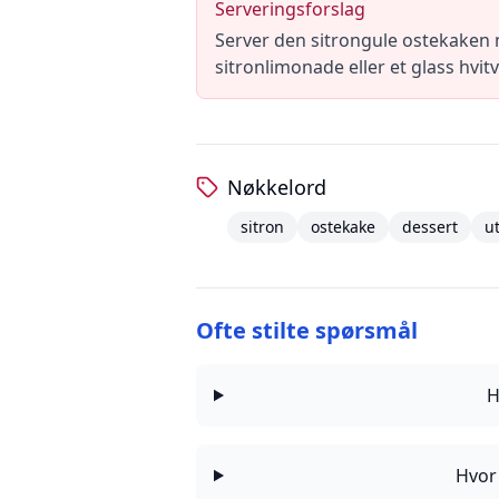
Serveringsforslag
Server den sitrongule ostekaken me
sitronlimonade eller et glass hvi
Nøkkelord
sitron
ostekake
dessert
u
Ofte stilte spørsmål
H
Hvor 