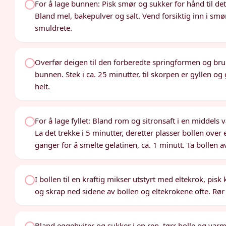
For å lage bunnen: Pisk smør og sukker for hånd til det
Bland mel, bakepulver og salt. Vend forsiktig inn i sm
smuldrete.
Overfør deigen til den forberedte springformen og bruk
bunnen. Stek i ca. 25 minutter, til skorpen er gyllen og
helt.
For å lage fyllet: Bland rom og sitronsaft i en middels 
La det trekke i 5 minutter, deretter plasser bollen over
ganger for å smelte gelatinen, ca. 1 minutt. Ta bollen a
I bollen til en kraftig mikser utstyrt med eltekrok, pis
og skrap ned sidene av bollen og eltekrokene ofte. Rør i
Bland eggehviter og sukker i en ren, tørr bolle og va