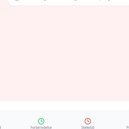
d
Forberedelse
Steketid
P