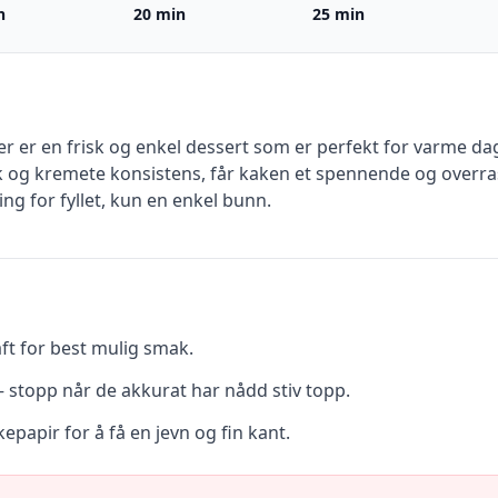
n
20 min
25 min
er en frisk og enkel dessert som er perfekt for varme dage
ak og kremete konsistens, får kaken et spennende og overr
ng for fyllet, kun en enkel bunn.
aft for best mulig smak.
 stopp når de akkurat har nådd stiv topp.
papir for å få en jevn og fin kant.