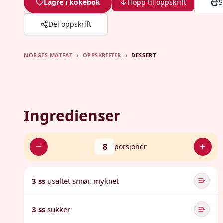
Lagre i kokebok
Hopp til oppskrift
S
Del oppskrift
NORGES MATFAT
›
OPPSKRIFTER
›
DESSERT
Ingredienser
8
porsjoner
3 ss
usaltet smør, myknet
3 ss
sukker