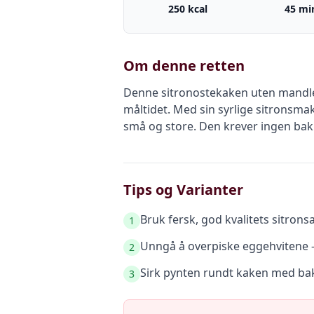
250 kcal
45 mi
Om denne retten
Denne sitronostekaken uten mandler 
måltidet. Med sin syrlige sitronsm
små og store. Den krever ingen baki
Tips og Varianter
Bruk fersk, god kvalitets sitrons
1
Unngå å overpiske eggehvitene –
2
Sirk pynten rundt kaken med bake
3