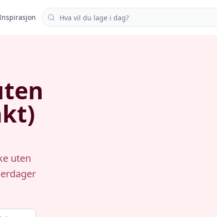
Søk i oppskrifter
Inspirasjon
uten
kt)
ke uten
merdager