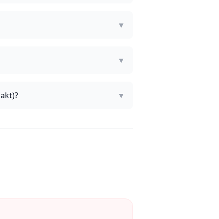
▼
?
▼
akt)?
▼