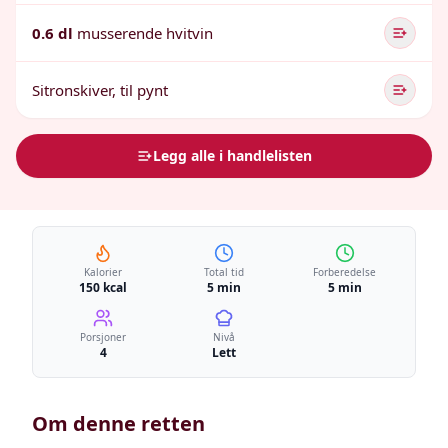
0.6 dl
musserende hvitvin
Sitronskiver, til pynt
Legg alle i handlelisten
Kalorier
Total tid
Forberedelse
150 kcal
5 min
5 min
Porsjoner
Nivå
4
Lett
Om denne retten