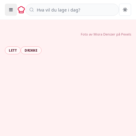
Søk i oppskrifter
Togg
Foto av
Mısra Denizer
på
Pexels
LETT
DRIKKE