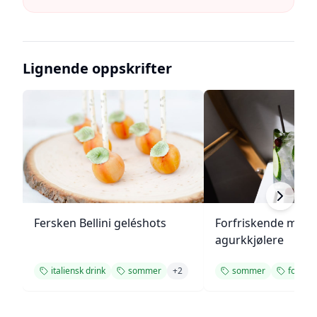
Lignende oppskrifter
Fersken Bellini geléshots
Forfriskende melo
agurkkjølere
italiensk drink
sommer
+
2
sommer
forfris