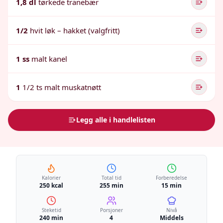
1,8 dl
tørkede tranebær
1/2
hvit løk – hakket (valgfritt)
1 ss
malt kanel
1
1/2 ts malt muskatnøtt
Legg alle i handlelisten
Kalorier
Total tid
Forberedelse
250 kcal
255 min
15 min
Steketid
Porsjoner
Nivå
240 min
4
Middels