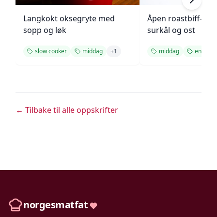
Langkokt oksegryte med
Åpen roastbiff-sa
sopp og løk
surkål og ost
slow cooker
middag
+
1
middag
enkel
← Tilbake til alle oppskrifter
norgesmatfat