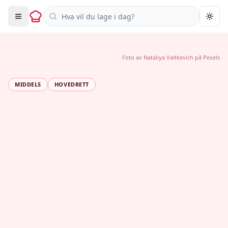
Søk i oppskrifter
Togg
Foto av
Nataliya Vaitkevich
på
Pexels
MIDDELS
HOVEDRETT