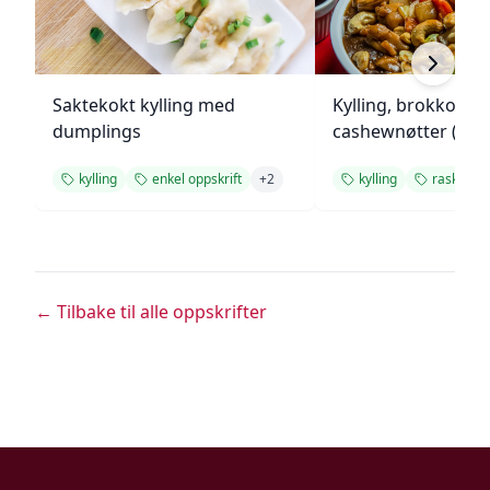
Saktekokt kylling med
Kylling, brokkoli o
dumplings
cashewnøtter (Unie
kylling
enkel oppskrift
+
2
kylling
rask mid
← Tilbake til alle oppskrifter