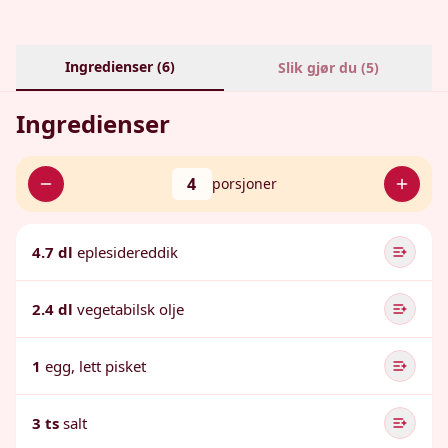
Ingredienser (
6
)
Slik gjør du (
5
)
Ingredienser
4
porsjoner
4.7 dl
eplesidereddik
2.4 dl
vegetabilsk olje
1
egg, lett pisket
3 ts
salt