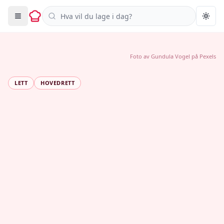
Søk i oppskrifter
Togg
Foto av
Gundula Vogel
på
Pexels
LETT
HOVEDRETT