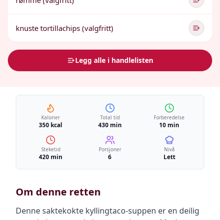
rømme (valgfritt)
knuste tortillachips (valgfritt)
Legg alle i handlelisten
Kalorier
Total tid
Forberedelse
350 kcal
430 min
10 min
Steketid
Porsjoner
Nivå
420 min
6
Lett
Om denne retten
Denne saktekokte kyllingtaco-suppen er en deilig