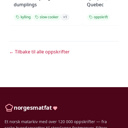
dumplings
Quebec
kylling
slow cooker
+
1
oppskrift
← Tilbake til alle oppskrifter
norgesmatfat
Et norsk matarkiv med over 120 000 oppskrifter — fra
raske hverdagsretter til storslagne festmenyer. Filtrer