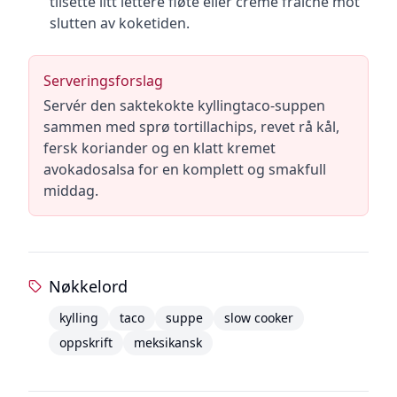
tilsette litt lettere fløte eller crème fraîche mot
slutten av koketiden.
Serveringsforslag
Servér den saktekokte kyllingtaco-suppen
sammen med sprø tortillachips, revet rå kål,
fersk koriander og en klatt kremet
avokadosalsa for en komplett og smakfull
middag.
Nøkkelord
kylling
taco
suppe
slow cooker
oppskrift
meksikansk