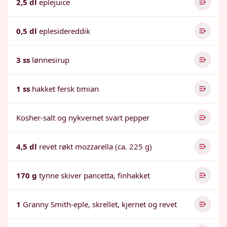
2,5 dl
eplejuice
0,5 dl
eplesidereddik
3 ss
lønnesirup
1 ss
hakket fersk timian
Kosher-salt og nykvernet svart pepper
4,5 dl
revet røkt mozzarella (ca. 225 g)
170 g
tynne skiver pancetta, finhakket
1
Granny Smith-eple, skrellet, kjernet og revet