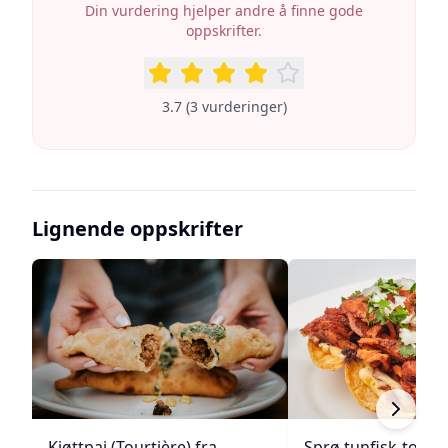
Din vurdering hjelper andre å finne gode
oppskrifter.
3.7
(
3
vurderinger
)
Lignende oppskrifter
Kjøttpai (Tourtière) fra
Sprø tunfisk-tosta