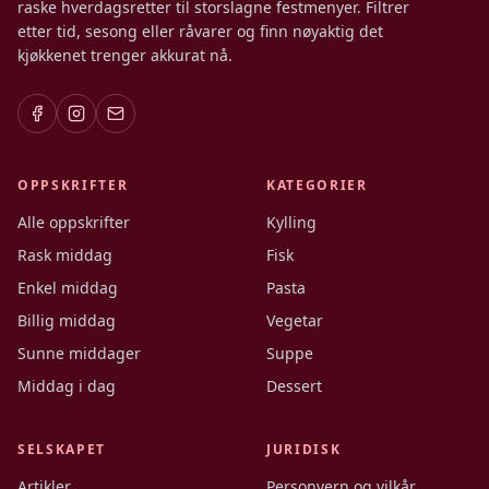
raske hverdagsretter til storslagne festmenyer. Filtrer
etter tid, sesong eller råvarer og finn nøyaktig det
kjøkkenet trenger akkurat nå.
OPPSKRIFTER
KATEGORIER
Alle oppskrifter
Kylling
Rask middag
Fisk
Enkel middag
Pasta
Billig middag
Vegetar
Sunne middager
Suppe
Middag i dag
Dessert
SELSKAPET
JURIDISK
Artikler
Personvern og vilkår