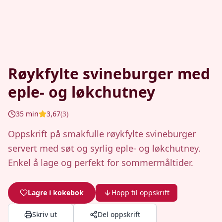
Røykfylte svineburger med
eple- og løkchutney
35
min
3,67
(
3
)
Oppskrift på smakfulle røykfylte svineburger
servert med søt og syrlig eple- og løkchutney.
Enkel å lage og perfekt for sommermåltider.
Lagre i kokebok
Hopp til oppskrift
Skriv ut
Del oppskrift