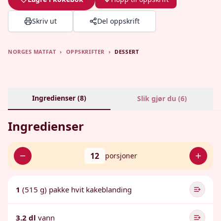
Skriv ut
Del oppskrift
NORGES MATFAT
›
OPPSKRIFTER
›
DESSERT
Ingredienser (
8
)
Slik gjør du (
6
)
Ingredienser
12
porsjoner
1
(515 g) pakke hvit kakeblanding
3.2 dl
vann