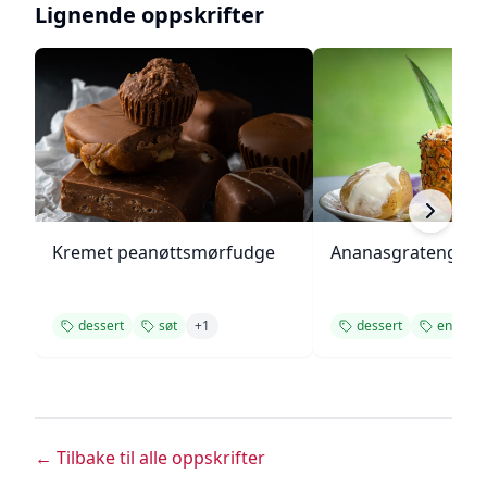
Lignende oppskrifter
Kremet peanøttsmørfudge
Ananasgrateng
dessert
søt
+
1
dessert
enkel op
← Tilbake til alle oppskrifter