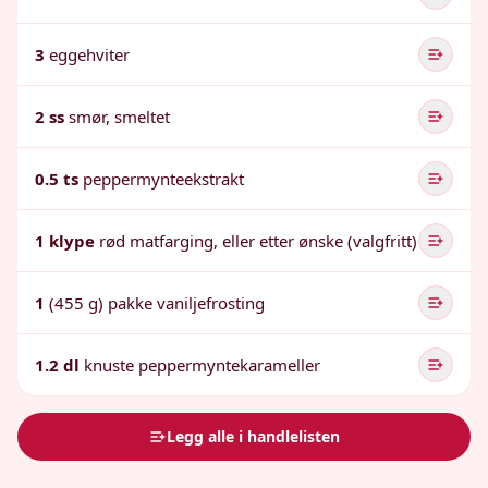
3
eggehviter
2 ss
smør, smeltet
0.5 ts
peppermynteekstrakt
1 klype
rød matfarging, eller etter ønske (valgfritt)
1
(455 g) pakke vaniljefrosting
1.2 dl
knuste peppermyntekarameller
Legg alle i handlelisten