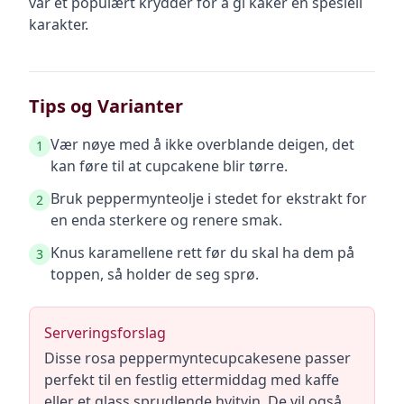
var et populært krydder for å gi kaker en spesiell
karakter.
Tips og Varianter
Vær nøye med å ikke overblande deigen, det
1
kan føre til at cupcakene blir tørre.
Bruk peppermynteolje i stedet for ekstrakt for
2
en enda sterkere og renere smak.
Knus karamellene rett før du skal ha dem på
3
toppen, så holder de seg sprø.
Serveringsforslag
Disse rosa peppermyntecupcakesene passer
perfekt til en festlig ettermiddag med kaffe
eller et glass sprudlende hvitvin. De vil også