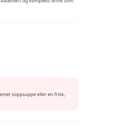
ig balansert og kompleks drink som
emet soppsuppe eller en frisk,