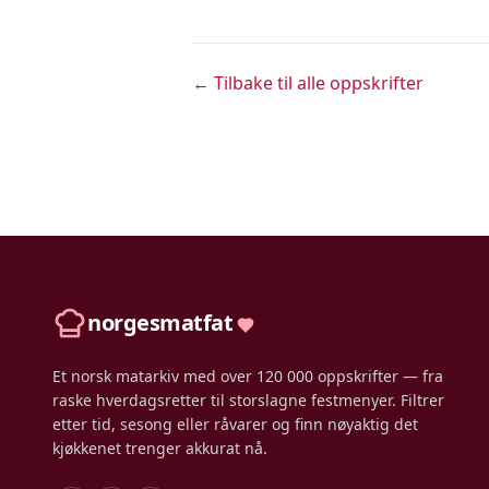
← Tilbake til alle oppskrifter
norgesmatfat
Et norsk matarkiv med over 120 000 oppskrifter — fra
raske hverdagsretter til storslagne festmenyer. Filtrer
etter tid, sesong eller råvarer og finn nøyaktig det
kjøkkenet trenger akkurat nå.