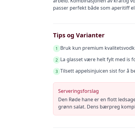
arbeid. Kombinasjonen av kraftig vo
passer perfekt både som aperitiff ell
Tips og Varianter
Bruk kun premium kvalitetsvodka 
1
La glasset være helt fylt med is f
2
Tilsett appelsinjuicen sist for å 
3
Serveringsforslag
Den Røde hane er en flott ledsage
grønn salat. Dens bærpreg kompli