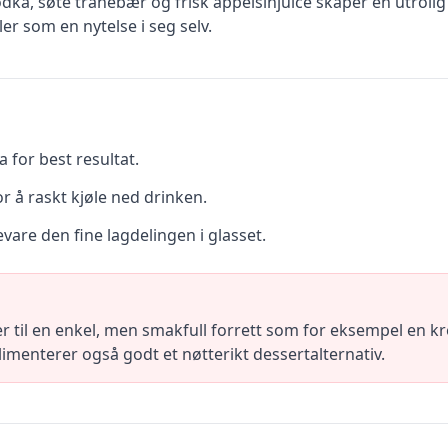
dka, søte tranebær og frisk appelsinjuice skaper en utrol
er som en nytelse i seg selv.
for best resultat.
or å raskt kjøle ned drinken.
bevare den fine lagdelingen i glasset.
r til en enkel, men smakfull forrett som for eksempel en kr
menterer også godt et nøtterikt dessertalternativ.