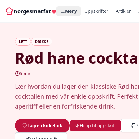
norgesmatfat
Meny
Oppskrifter
Artikler
LETT
DRIKKE
Rød hane cockta
5
min
Lær hvordan du lager den klassiske Rød ha
cocktailen med vår enkle oppskrift. Perfek
aperitiff eller en forfriskende drink.
Lagre i kokebok
Hopp til oppskrift
S