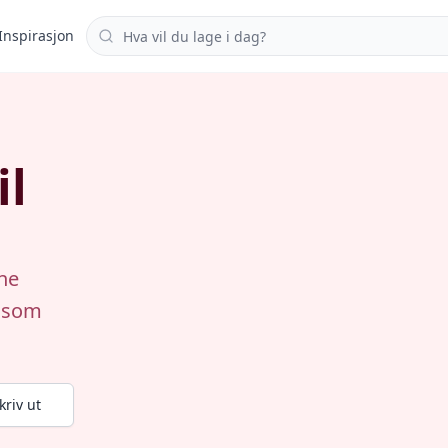
Søk i oppskrifter
Inspirasjon
il
ne
t som
kriv ut