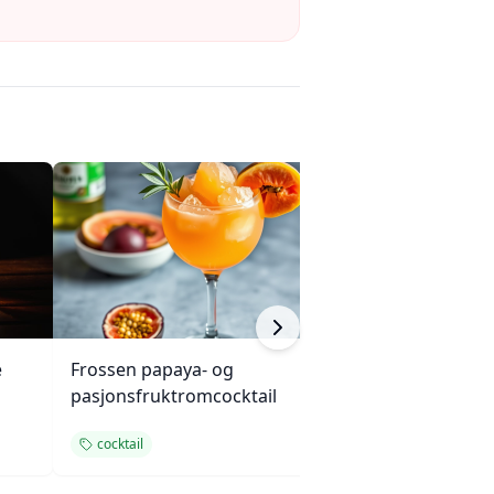
e
Frossen papaya- og
Rosé i juni Fizz
pasjonsfruktromcocktail
cocktail
cocktail