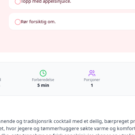
Topp med appelsinjuice.
Rør forsiktig om.
d
Forberedelse
Porsjoner
n
5 min
1
nde og tradisjonsrik cocktail med et deilig, bærpreget pre
ndet, hvor jegere og tømmerhuggere søkte varme og komfort