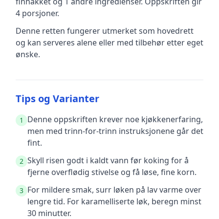
finhakket
og 1 andre ingredienser
.
Oppskriften gir
4
porsjoner.
Denne retten fungerer utmerket som hovedrett
og kan serveres alene eller med tilbehør etter eget
ønske.
Tips og Varianter
Denne oppskriften krever noe kjøkkenerfaring,
1
men med trinn-for-trinn instruksjonene går det
fint.
Skyll risen godt i kaldt vann før koking for å
2
fjerne overflødig stivelse og få løse, fine korn.
For mildere smak, surr løken på lav varme over
3
lengre tid. For karamelliserte løk, beregn minst
30 minutter.