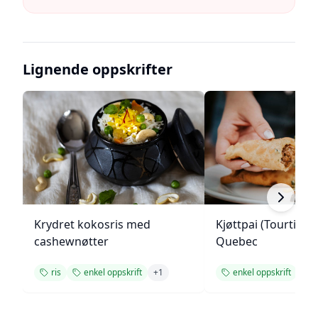
Lignende oppskrifter
Krydret kokosris med
Kjøttpai (Tourtière)
cashewnøtter
Quebec
ris
enkel oppskrift
+
1
enkel oppskrift