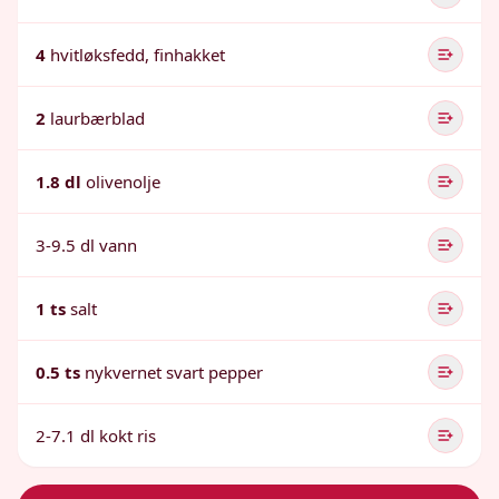
4
hvitløksfedd, finhakket
2
laurbærblad
1.8 dl
olivenolje
3-9.5 dl vann
1 ts
salt
0.5 ts
nykvernet svart pepper
2-7.1 dl kokt ris