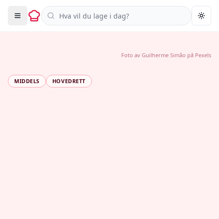
Søk i oppskrifter
Togg
Foto av
Guilherme Simão
på
Pexels
MIDDELS
HOVEDRETT