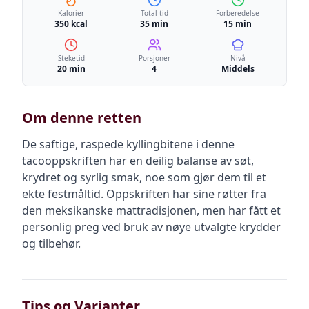
Kalorier
Total tid
Forberedelse
350 kcal
35 min
15 min
Steketid
Porsjoner
Nivå
20 min
4
Middels
Om denne retten
De saftige, raspede kyllingbitene i denne
tacooppskriften har en deilig balanse av søt,
krydret og syrlig smak, noe som gjør dem til et
ekte festmåltid. Oppskriften har sine røtter fra
den meksikanske mattradisjonen, men har fått et
personlig preg ved bruk av nøye utvalgte krydder
og tilbehør.
Tips og Varianter