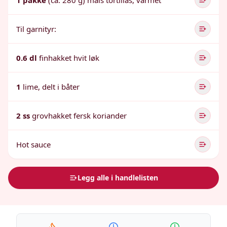
1 pakke
(ca. 280 g) mais tortillas, varmet
Til garnityr:
0.6 dl
finhakket hvit løk
1
lime, delt i båter
2 ss
grovhakket fersk koriander
Hot sauce
Legg alle i handlelisten