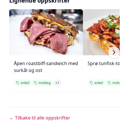
Lignende oppskrifter
Åpen roastbiff-sandwich med
Sprø tunfisk-tosta
surkål og ost
enkel
middag
+
1
enkel
middag
← Tilbake til alle oppskrifter