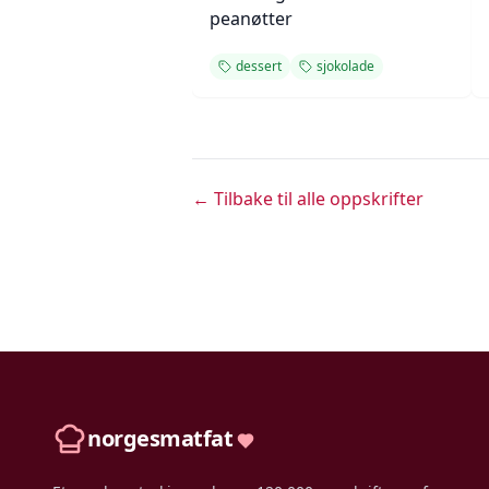
peanøtter
dessert
sjokolade
← Tilbake til alle oppskrifter
norgesmatfat