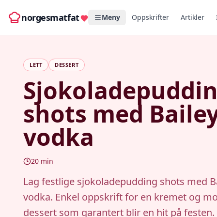
norgesmatfat
Meny
Oppskrifter
Artikler
LETT
DESSERT
Sjokoladepuddi
shots med Baile
vodka
20
min
Lag festlige sjokoladepudding shots med B
vodka. Enkel oppskrift for en kremet og 
dessert som garantert blir en hit på festen.