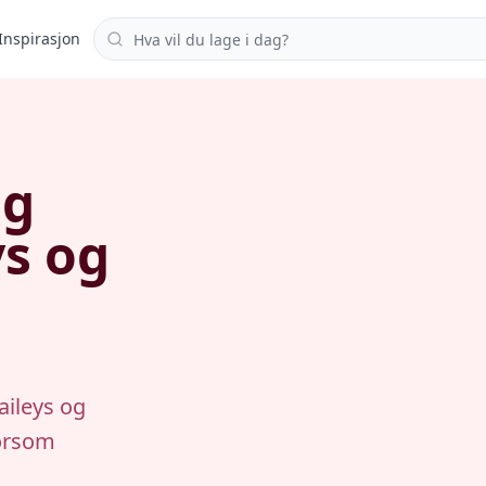
Søk i oppskrifter
Inspirasjon
ng
ys og
aileys og
morsom