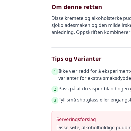
Om denne retten
Disse kremete og alkoholsterke pudd
sjokoladesmaken og den milde irske k
anledning. Oppskriften kombinerer
Tips og Varianter
Ikke vær redd for å eksperimenter
1
varianter for ekstra smaksdybde
Pass på at du visper blandingen g
2
Fyll små shotglass eller engangs
3
Serveringsforslag
Disse søte, alkoholholdige pudding