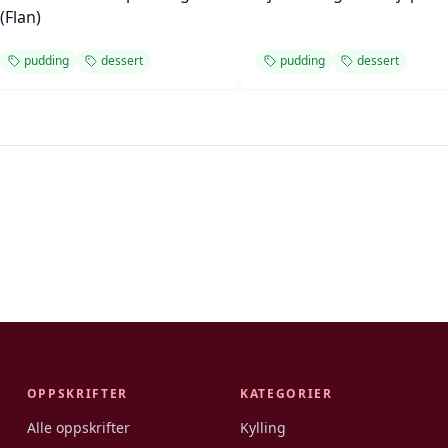
(Flan)
pudding
dessert
pudding
dessert
OPPSKRIFTER
KATEGORIER
Alle oppskrifter
Kylling