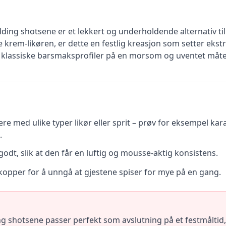
ing shotsene er et lekkert og underholdende alternativ til
rem-likøren, er dette en festlig kreasjon som setter ekstra
 klassiske barsmaksprofiler på en morsom og uventet måte
e med ulike typer likør eller sprit – prøv for eksempel karam
.
odt, slik at den får en luftig og mousse-aktig konsistens.
kopper for å unngå at gjestene spiser for mye på en gang.
 shotsene passer perfekt som avslutning på et festmåltid, e