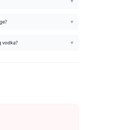
▼
age?
▼
g vodka?
▼