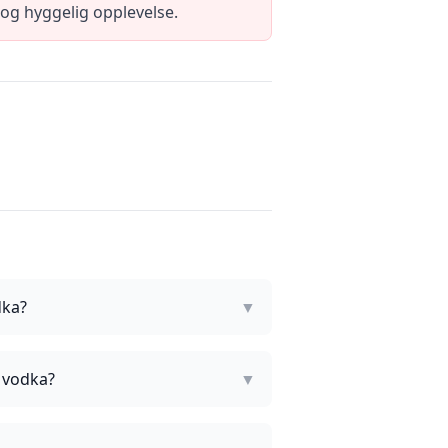
 og hyggelig opplevelse.
dka?
▼
g vodka?
▼