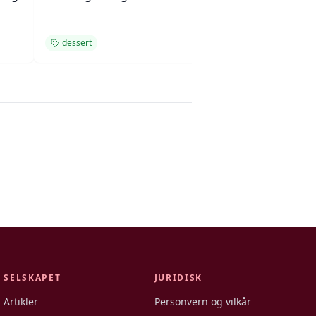
dessert
dessert
SELSKAPET
JURIDISK
Artikler
Personvern og vilkår