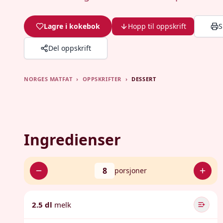
Lagre i kokebok
Hopp til oppskrift
S
Del oppskrift
NORGES MATFAT
›
OPPSKRIFTER
›
DESSERT
Ingredienser
8
porsjoner
2.5 dl
melk