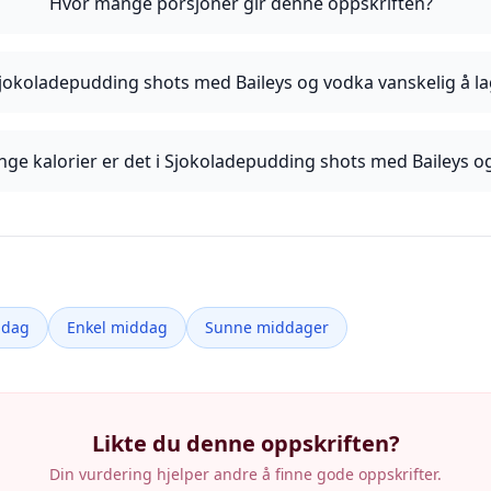
Hvor mange porsjoner gir denne oppskriften?
Sjokoladepudding shots med Baileys og vodka vanskelig å l
ge kalorier er det i Sjokoladepudding shots med Baileys o
ddag
Enkel middag
Sunne middager
Likte du denne oppskriften?
Din vurdering hjelper andre å finne gode oppskrifter.