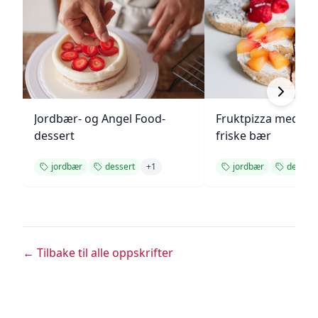
Jordbær- og Angel Food-
Fruktpizza med kr
dessert
friske bær
jordbær
dessert
+
1
jordbær
dessert
← Tilbake til alle oppskrifter