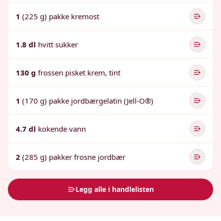
1
(225 g) pakke kremost
1.8 dl
hvitt sukker
130 g
frossen pisket krem, tint
1
(170 g) pakke jordbærgelatin (Jell-O®)
4.7 dl
kokende vann
2
(285 g) pakker frosne jordbær
Legg alle i handlelisten