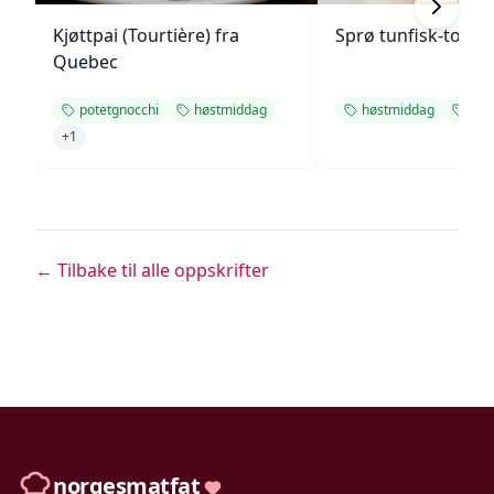
Kjøttpai (Tourtière) fra
Sprø tunfisk-tosta
Quebec
potetgnocchi
høstmiddag
høstmiddag
enke
+
1
← Tilbake til alle oppskrifter
norgesmatfat