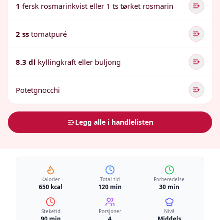
1
fersk rosmarinkvist eller 1 ts tørket rosmarin
2 ss
tomatpuré
8.3 dl
kyllingkraft eller buljong
Potetgnocchi
Legg alle i handlelisten
Kalorier
Total tid
Forberedelse
650 kcal
120 min
30 min
Steketid
Porsjoner
Nivå
90 min
4
Middels