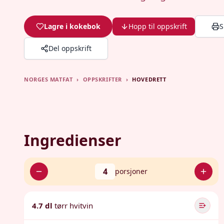
Lagre i kokebok
Hopp til oppskrift
S
Del oppskrift
NORGES MATFAT
›
OPPSKRIFTER
›
HOVEDRETT
Ingredienser
4
porsjoner
4.7 dl
tørr hvitvin