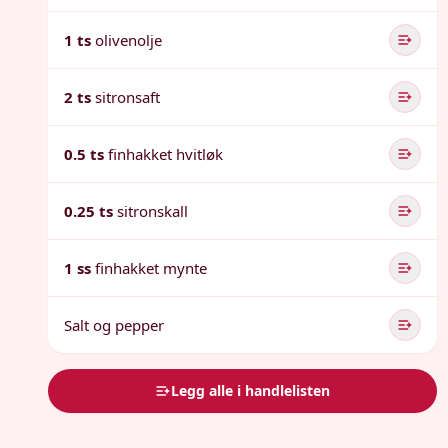
1 ts
olivenolje
2 ts
sitronsaft
0.5 ts
finhakket hvitløk
0.25 ts
sitronskall
1 ss
finhakket mynte
Salt og pepper
Legg alle i handlelisten