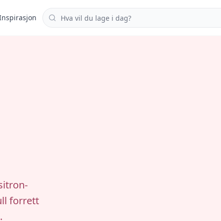
Søk i oppskrifter
Inspirasjon
sitron-
ll forrett
.