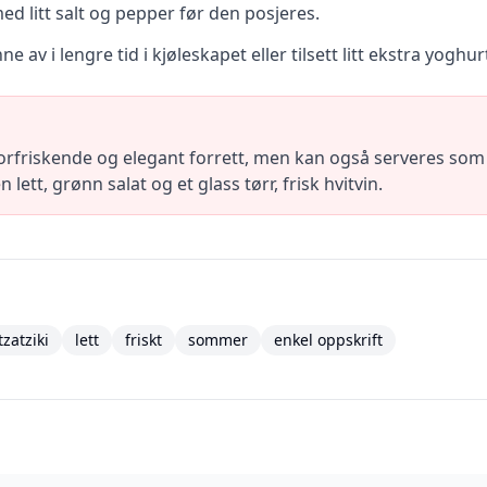
ed litt salt og pepper før den posjeres.
ne av i lengre tid i kjøleskapet eller tilsett litt ekstra yoghur
orfriskende og elegant forrett, men kan også serveres som 
tt, grønn salat og et glass tørr, frisk hvitvin.
tzatziki
lett
friskt
sommer
enkel oppskrift