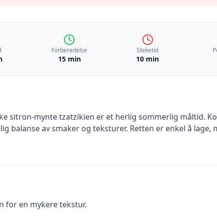
d
Forberedelse
Steketid
P
n
15 min
10 min
e sitron-mynte tzatzikien er et herlig sommerlig måltid. 
lig balanse av smaker og teksturer. Retten er enkel å lage, m
nn for en mykere tekstur.