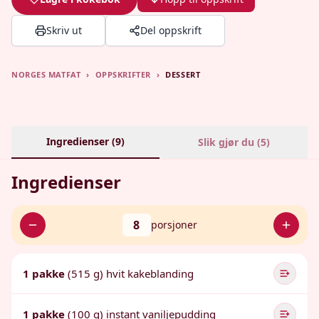
Skriv ut
Del oppskrift
NORGES MATFAT
›
OPPSKRIFTER
›
DESSERT
Ingredienser (
9
)
Slik gjør du (
5
)
Ingredienser
8
porsjoner
1 pakke
(515 g) hvit kakeblanding
1 pakke
(100 g) instant vaniljepudding