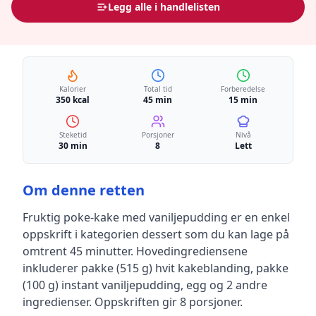
Legg alle i handlelisten
Kalorier
Total tid
Forberedelse
350 kcal
45 min
15 min
Steketid
Porsjoner
Nivå
30 min
8
Lett
Om denne retten
Fruktig poke-kake med vaniljepudding
er en
enkel
oppskrift
i kategorien dessert
som du kan lage på
omtrent 45 minutter
.
Hovedingrediensene
inkluderer
pakke (515 g) hvit kakeblanding, pakke
(100 g) instant vaniljepudding, egg
og 2 andre
ingredienser
.
Oppskriften gir
8
porsjoner.