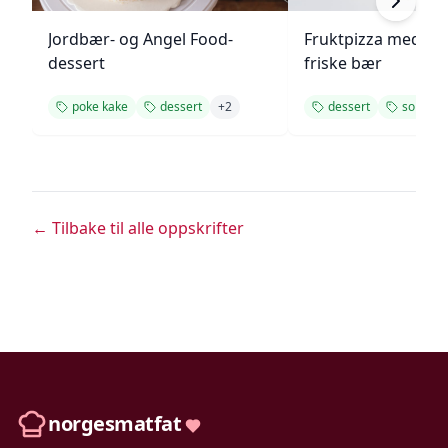
Jordbær- og Angel Food-
Fruktpizza med kr
dessert
friske bær
poke kake
dessert
+
2
dessert
somme
← Tilbake til alle oppskrifter
norgesmatfat