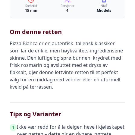
Steketid
Porsjoner
Nivå
15 min
4
Middels
Om denne retten
Pizza Bianca er en autentisk italiensk klassiker
som lar de enkle, men høykvalitets-ingrediensene
skinne. Den luftige og sprø bunnen, krydret med
frisk rosmarin og avsluttet med et dryss av
flaksalt, gjør denne lettvinte retten til et perfekt
valg for en middag med venner eller en uformell
kveld på terrassen.
Tips og Varianter
Ikke vær redd for å la deigen heve i kjøleskapet
1
over natten – dette gir en dypere, nøttete