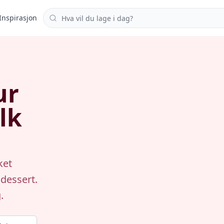
Søk i oppskrifter
Inspirasjon
ur
lk
ket
dessert.
.