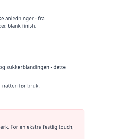
ke anledninger - fra
r, blank finish.
 og sukkerblandingen - dette
r natten før bruk.
k. For en ekstra festlig touch,