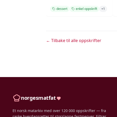
dessert
enkel oppskrift
+
1
← Tilbake til alle oppskrifter
norgesmatfat
Et norsk matarkiv med over 120 000 oppskrifter — fra
raske hverdagsretter til storslagne festmenyer. Filtrer