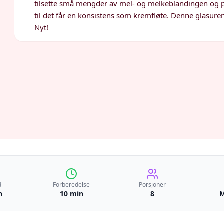
tilsette små mengder av mel- og melkeblandingen og pis
til det får en konsistens som kremfløte. Denne glasuren
Nyt!
d
Forberedelse
Porsjoner
n
10 min
8
M