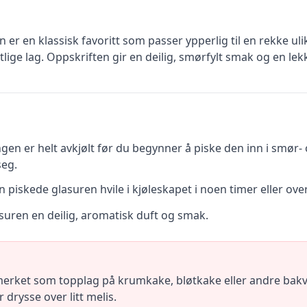
er en klassisk favoritt som passer ypperlig til en rekke uli
ige lag. Oppskriften gir en deilig, smørfylt smak og en lekke
gen er helt avkjølt før du begynner å piske den inn i smør-
seg.
n piskede glasuren hvile i kjøleskapet i noen timer eller ove
asuren en deilig, aromatisk duft og smak.
rket som topplag på krumkake, bløtkake eller andre bakver
drysse over litt melis.