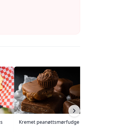
ps
Kremet peanøttsmørfudge
Kremet riskrem 