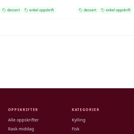
dessert
enkel oppskrift
dessert
enkel oppskrift
OPPSKRIFTER
KATEGORIER
Alle oppskrifter
Kylling
Rask middag
Fisk