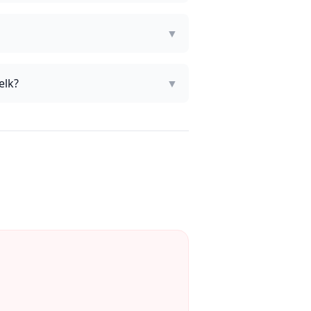
▼
elk?
▼