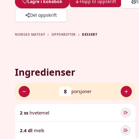
Lagre i kokebok
Hopp til oppskrift
S
Del oppskrift
NORGES MATFAT
›
OPPSKRIFTER
›
DESSERT
Ingredienser
8
porsjoner
2 ss
hvetemel
2.4 dl
melk