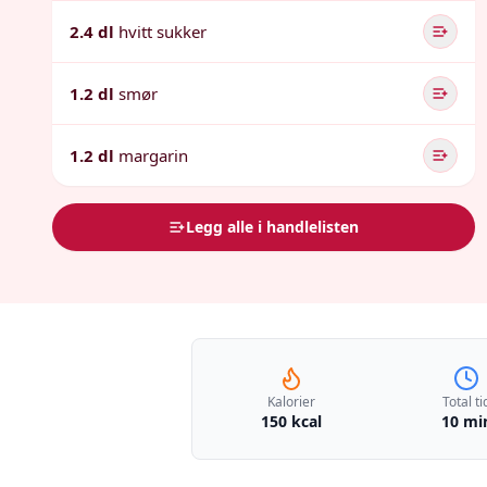
2.4 dl
hvitt sukker
1.2 dl
smør
1.2 dl
margarin
Legg alle i handlelisten
Kalorier
Total ti
150 kcal
10 mi