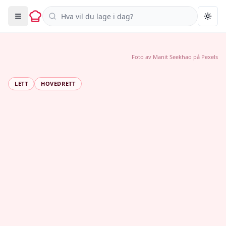
Søk i oppskrifter
Togg
Foto av
Manit Seekhao
på
Pexels
LETT
HOVEDRETT