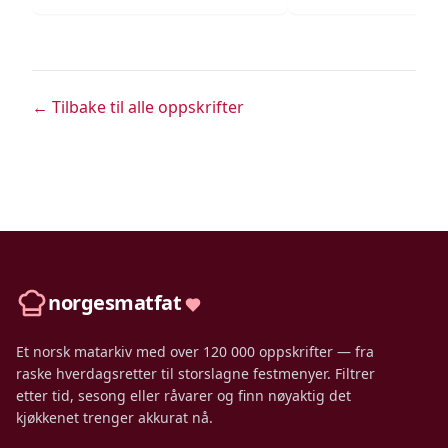
← Tilbake til alle oppskrifter
norgesmatfat
Et norsk matarkiv med over 120 000 oppskrifter — fra
raske hverdagsretter til storslagne festmenyer. Filtrer
etter tid, sesong eller råvarer og finn nøyaktig det
kjøkkenet trenger akkurat nå.