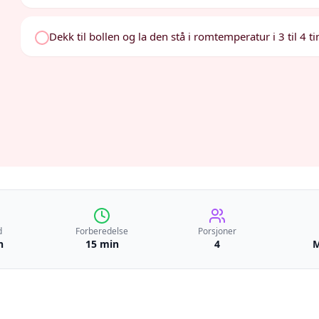
Dekk til bollen og la den stå i romtemperatur i 3 til 4 t
d
Forberedelse
Porsjoner
n
15 min
4
M