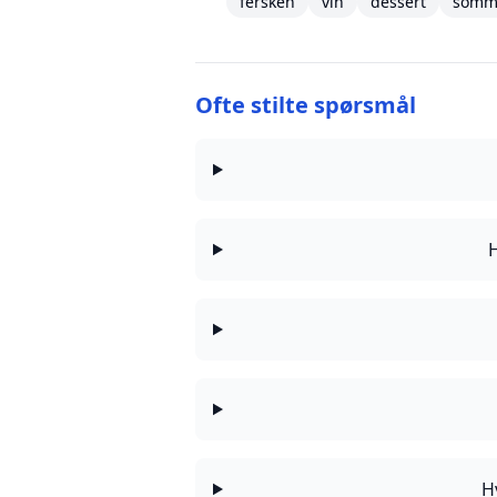
fersken
vin
dessert
somm
Ofte stilte spørsmål
H
H