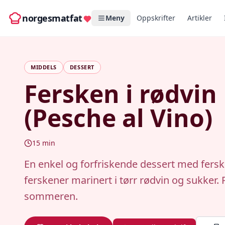
norgesmatfat
Meny
Oppskrifter
Artikler
MIDDELS
DESSERT
Fersken i rødvin
(Pesche al Vino)
15
min
En enkel og forfriskende dessert med fers
ferskener marinert i tørr rødvin og sukker. 
sommeren.