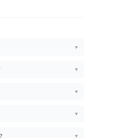
▼
?
▼
▼
▼
?
▼