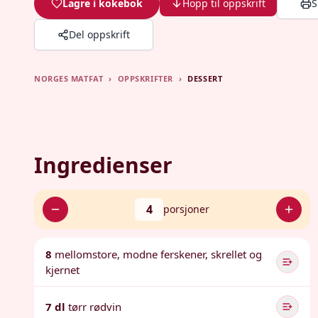
Lagre i kokebok
Hopp til oppskrift
S
Del oppskrift
NORGES MATFAT
›
OPPSKRIFTER
›
DESSERT
Ingredienser
4
porsjoner
8
mellomstore, modne ferskener, skrellet og
kjernet
7 dl
tørr rødvin