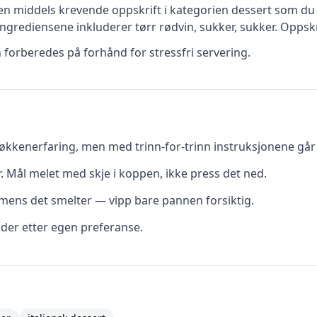
 en
middels krevende
oppskrift
i kategorien dessert
som du 
ngrediensene inkluderer
tørr rødvin, sukker, sukker
.
Oppskr
n forberedes på forhånd for stressfri servering.
kkenerfaring, men med trinn-for-trinn instruksjonene går d
r. Mål melet med skje i koppen, ikke press det ned.
t mens det smelter — vipp bare pannen forsiktig.
dder etter egen preferanse.