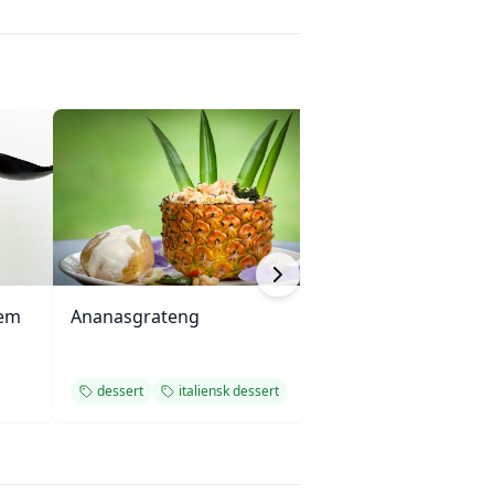
fem
Ananasgrateng
Fruktsalsa med 
dessert
italiensk dessert
dessert
itali