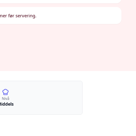
imer før servering.
Nivå
iddels