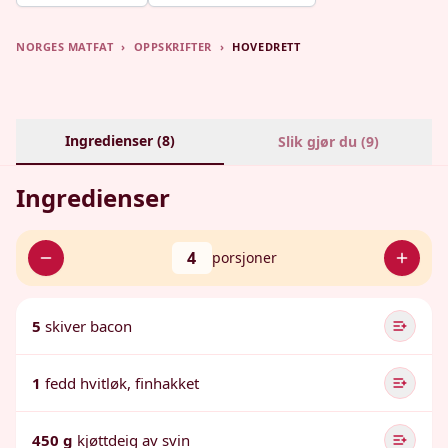
NORGES MATFAT
›
OPPSKRIFTER
›
HOVEDRETT
Ingredienser (
8
)
Slik gjør du (
9
)
Ingredienser
4
porsjoner
5
skiver bacon
1
fedd hvitløk, finhakket
450 g
kjøttdeig av svin