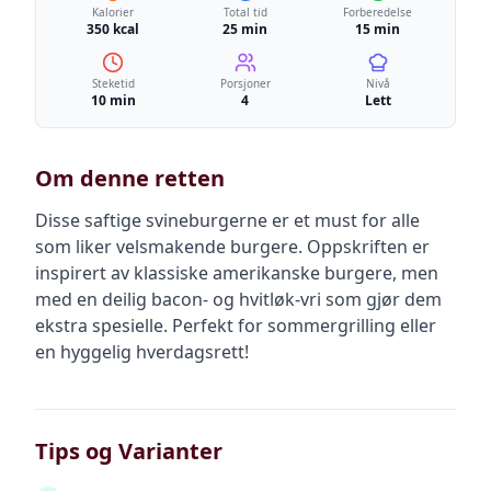
Kalorier
Total tid
Forberedelse
350 kcal
25 min
15 min
Steketid
Porsjoner
Nivå
10 min
4
Lett
Om denne retten
Disse saftige svineburgerne er et must for alle
som liker velsmakende burgere. Oppskriften er
inspirert av klassiske amerikanske burgere, men
med en deilig bacon- og hvitløk-vri som gjør dem
ekstra spesielle. Perfekt for sommergrilling eller
en hyggelig hverdagsrett!
Tips og Varianter