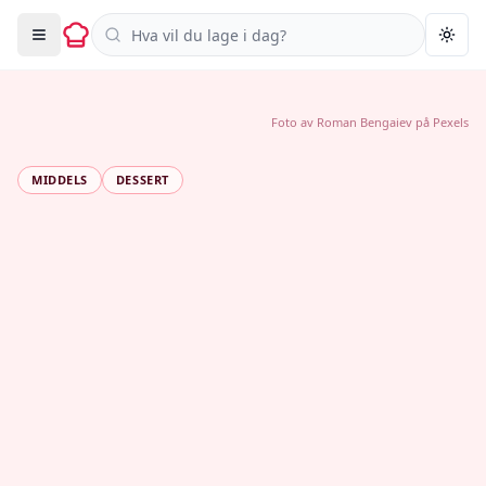
Søk i oppskrifter
Togg
Foto av
‪Roman Bengaiev‬‏
på
Pexels
MIDDELS
DESSERT