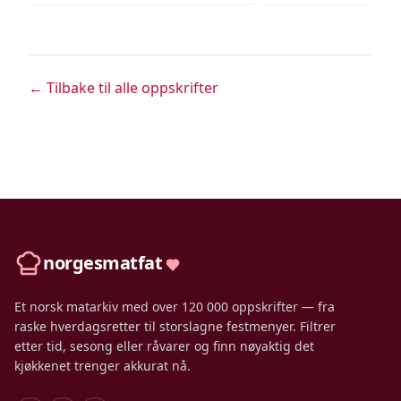
← Tilbake til alle oppskrifter
norgesmatfat
Et norsk matarkiv med over 120 000 oppskrifter — fra
raske hverdagsretter til storslagne festmenyer. Filtrer
etter tid, sesong eller råvarer og finn nøyaktig det
kjøkkenet trenger akkurat nå.