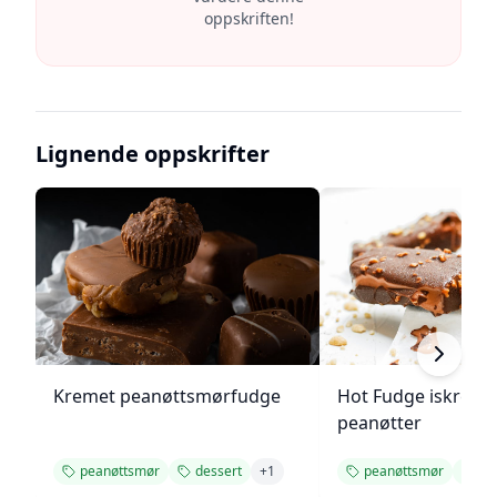
oppskriften!
Lignende oppskrifter
Kremet peanøttsmørfudge
Hot Fudge iskrem
peanøtter
peanøttsmør
dessert
+
1
peanøttsmør
sj