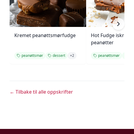
Kremet peanøttsmørfudge
Hot Fudge iskrem
peanøtter
peanøttsmør
dessert
+
2
peanøttsmør
sj
← Tilbake til alle oppskrifter