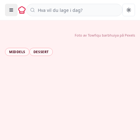
Søk i oppskrifter
Togg
Foto av
Towfiqu barbhuiya
på
Pexels
MIDDELS
DESSERT