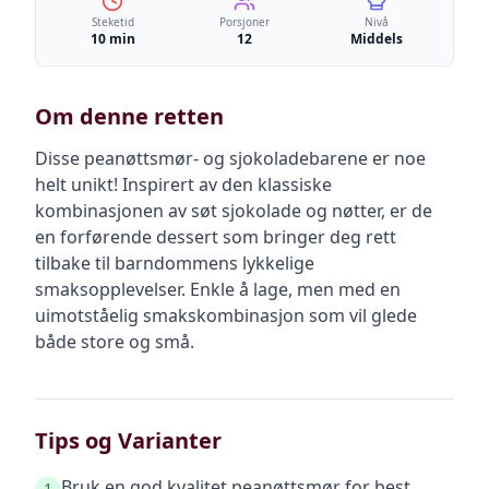
Steketid
Porsjoner
Nivå
10 min
12
Middels
Om denne retten
Disse peanøttsmør- og sjokoladebarene er noe
helt unikt! Inspirert av den klassiske
kombinasjonen av søt sjokolade og nøtter, er de
en forførende dessert som bringer deg rett
tilbake til barndommens lykkelige
smaksopplevelser. Enkle å lage, men med en
uimotståelig smakskombinasjon som vil glede
både store og små.
Tips og Varianter
Bruk en god kvalitet peanøttsmør for best
1