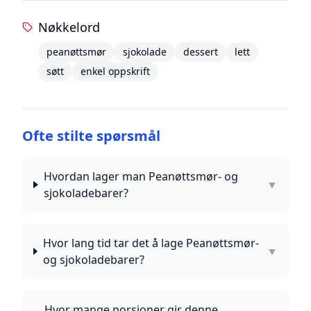
Nøkkelord
peanøttsmør
sjokolade
dessert
lett
søtt
enkel oppskrift
Ofte stilte spørsmål
Hvordan lager man Peanøttsmør- og
▼
sjokoladebarer?
Hvor lang tid tar det å lage Peanøttsmør-
▼
og sjokoladebarer?
Hvor mange porsjoner gir denne