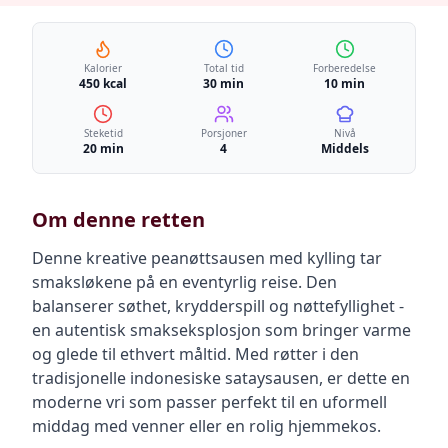
Kalorier
Total tid
Forberedelse
450 kcal
30 min
10 min
Steketid
Porsjoner
Nivå
20 min
4
Middels
Om denne retten
Denne kreative peanøttsausen med kylling tar
smaksløkene på en eventyrlig reise. Den
balanserer søthet, krydderspill og nøttefyllighet -
en autentisk smakseksplosjon som bringer varme
og glede til ethvert måltid. Med røtter i den
tradisjonelle indonesiske sataysausen, er dette en
moderne vri som passer perfekt til en uformell
middag med venner eller en rolig hjemmekos.