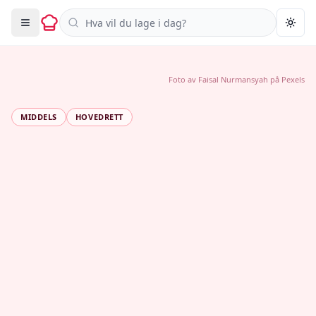
Søk i oppskrifter
Togg
Foto av
Faisal Nurmansyah
på
Pexels
MIDDELS
HOVEDRETT