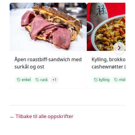
Åpen roastbiff-sandwich med
Kylling, brokkoli o
surkål og ost
cashewnøtter (Unie
enkel
rask
+
1
kylling
middag
← Tilbake til alle oppskrifter