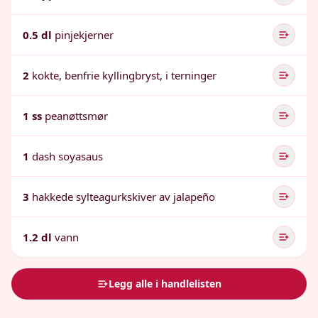
0.5 dl
pinjekjerner
2
kokte, benfrie kyllingbryst, i terninger
1 ss
peanøttsmør
1
dash soyasaus
3
hakkede sylteagurkskiver av jalapeño
1.2 dl
vann
Legg alle i handlelisten