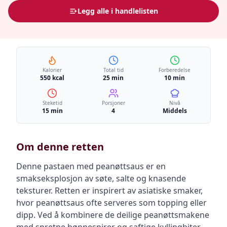
Legg alle i handlelisten
Kalorier
Total tid
Forberedelse
550 kcal
25 min
10 min
Steketid
Porsjoner
Nivå
15 min
4
Middels
Om denne retten
Denne pastaen med peanøttsaus er en
smakseksplosjon av søte, salte og knasende
teksturer. Retten er inspirert av asiatiske smaker,
hvor peanøttsaus ofte serveres som topping eller
dipp. Ved å kombinere de deilige peanøttsmakene