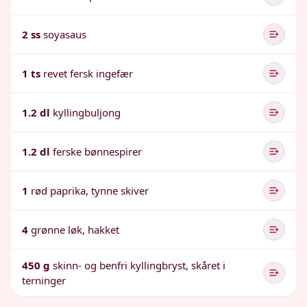
2 ss
soyasaus
1 ts
revet fersk ingefær
1.2 dl
kyllingbuljong
1.2 dl
ferske bønnespirer
1
rød paprika, tynne skiver
4
grønne løk, hakket
450 g
skinn- og benfri kyllingbryst, skåret i
terninger