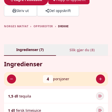
Skriv ut
Del oppskrift
NORGES MATFAT
›
OPPSKRIFTER
›
DRIKKE
Ingredienser (
7
)
Slik gjør du (
8
)
Ingredienser
4
porsjoner
1,5 dl
tequila
1 dl
fersk limejuice