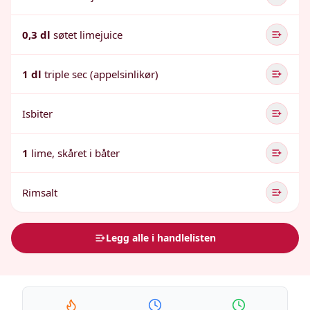
0,3 dl
søtet limejuice
1 dl
triple sec (appelsinlikør)
Isbiter
1
lime, skåret i båter
Rimsalt
Legg alle i handlelisten