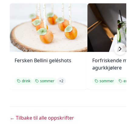
Fersken Bellini geléshots
Forfriskende melo
agurkkjølere
drink
sommer
+
2
sommer
enkel
← Tilbake til alle oppskrifter