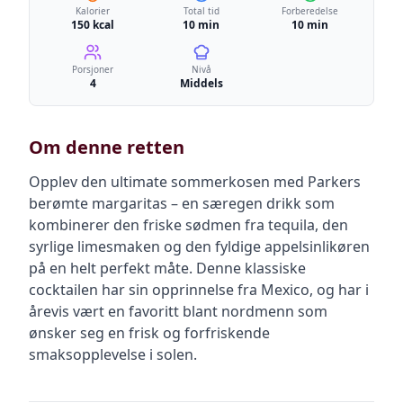
Kalorier
Total tid
Forberedelse
150 kcal
10 min
10 min
Porsjoner
Nivå
4
Middels
Om denne retten
Opplev den ultimate sommerkosen med Parkers
berømte margaritas – en særegen drikk som
kombinerer den friske sødmen fra tequila, den
syrlige limesmaken og den fyldige appelsinlikøren
på en helt perfekt måte. Denne klassiske
cocktailen har sin opprinnelse fra Mexico, og har i
årevis vært en favoritt blant nordmenn som
ønsker seg en frisk og forfriskende
smaksopplevelse i solen.