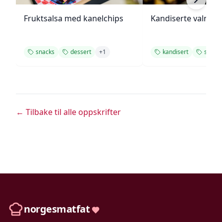
Fruktsalsa med kanelchips
Kandiserte valnøtt
snacks
dessert
+
1
kandisert
snack
← Tilbake til alle oppskrifter
norgesmatfat