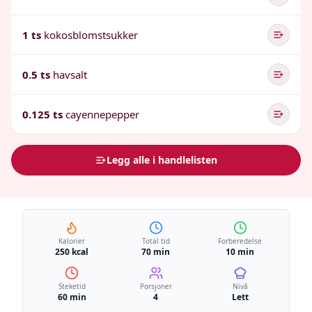
1 ts
kokosblomstsukker
0.5 ts
havsalt
0.125 ts
cayennepepper
Legg alle i handlelisten
Kalorier
Total tid
Forberedelse
250 kcal
70 min
10 min
Steketid
Porsjoner
Nivå
60 min
4
Lett